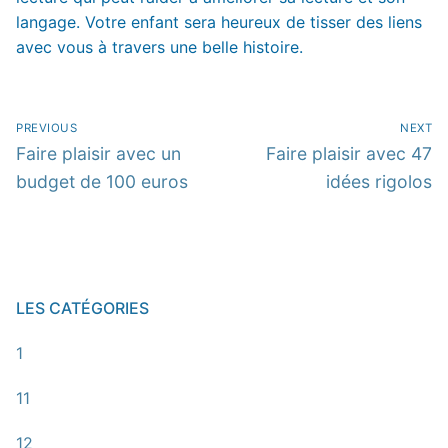
langage. Votre enfant sera heureux de tisser des liens
avec vous à travers une belle histoire.
Navigation
PREVIOUS
NEXT
de
Previous
Next
Faire plaisir avec un
Faire plaisir avec 47
post:
post:
budget de 100 euros
idées rigolos
l’article
LES CATÉGORIES
1
11
12