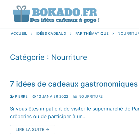
Aller
au
contenu
ACCUEIL
IDÉES CADEAUX
PAR THÉMATIQUE
NOURRITU
Catégorie :
Nourriture
7 idées de cadeaux gastronomiques 
PIERRE
13 JANVIER 2022
NOURRITURE
Si vous êtes impatient de visiter le supermarché de Pa
crêperies ou de participer à un…
LIRE LA SUITE →