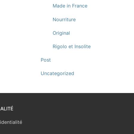
Made in France
Nourriture
Original
Rigolo et Insolite
Post
Uncategorized
ALITÉ
identialité