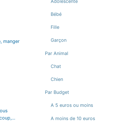
Adolescente
Bébé
Fille
Garçon
te, manger
Par Animal
Chat
Chien
Par Budget
A 5 euros ou moins
vous
u coup,…
A moins de 10 euros