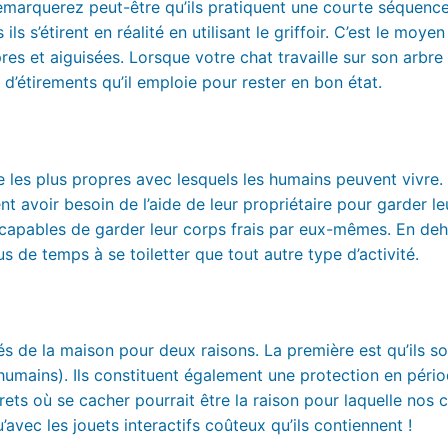
 remarquerez peut-être qu’ils pratiquent une courte séquenc
ls s’étirent en réalité en utilisant le griffoir. C’est le moyen
res et aiguisées. Lorsque votre chat travaille sur son arbre
’étirements qu’il emploie pour rester en bon état.
les plus propres avec lesquels les humains peuvent vivre. 
t avoir besoin de l’aide de leur propriétaire pour garder le
t capables de garder leur corps frais par eux-mêmes. En de
 de temps à se toiletter que tout autre type d’activité.
és de la maison pour deux raisons. La première est qu’ils so
 humains). Ils constituent également une protection en péri
ets où se cacher pourrait être la raison pour laquelle nos 
avec les jouets interactifs coûteux qu’ils contiennent !