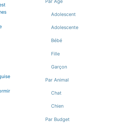
Par Age
est
hes
Adolescent
e
Adolescente
Bébé
Fille
Garçon
guise
Par Animal
ormir
Chat
Chien
Par Budget