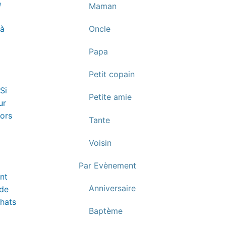
e
Maman
Oncle
 à
Papa
Petit copain
Si
Petite amie
ur
hors
Tante
Voisin
Par Evènement
nt
Anniversaire
ode
chats
Baptème