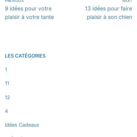
PREVIOUS
NEXT
de
Previous
Next
9 idées pour votre
13 idées pour faire
post:
post:
plaisir à votre tante
plaisir à son chien
l’article
LES CATÉGORIES
1
11
12
4
Idées Cadeaux