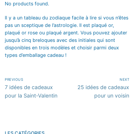
No products found.
Il y a un tableau du zodiaque facile à lire si vous n’êtes
pas un sceptique de l’astrologie. Il est plaqué or,
plaqué or rose ou plaqué argent. Vous pouvez ajouter
jusqu’à cinq breloques avec des initiales qui sont
disponibles en trois modèles et choisir parmi deux
types d’emballage cadeau !
Navigation
PREVIOUS
NEXT
de
Previous
Next
7 idées de cadeaux
25 idées de cadeaux
post:
post:
pour la Saint-Valentin
pour un voisin
l’article
LES CATÉGORIES